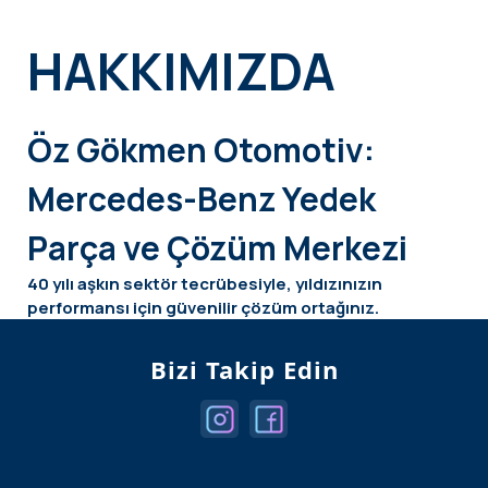
HAKKIMIZDA
Öz Gökmen Otomotiv:
Mercedes-Benz Yedek
Parça ve Çözüm Merkezi
40 yılı aşkın sektör tecrübesiyle, yıldızınızın
performansı için güvenilir çözüm ortağınız.
Mehmet Yusuf ve Abdurrahman Çivit yönetimindeki
Öz Gökmen Otomotiv
, kurulduğu günden bu yana
Bizi Takip Edin
kalite, güven ve kusursuz müşteri memnuniyetini
temel alarak hizmet vermektedir. Mercedes-Benz
tutkunlarının tüm ihtiyaçlarını karşılamak adına;
motor, şanzıman, kaporta, elektronik, süspansiyon
ve iç-dış trim parçalarında yüksek kalite