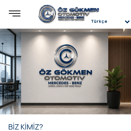
Türkçe
Türkçe
العربية
Deutsch
English
BİZ KİMİZ?