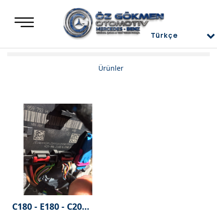
Türkçe
Türkçe
Mercedes Yedek Parça
Ürünler
العربية
Mercedes Motor Aksamları ve Komple Motorlar
Deutsch
Mercedes Difransiyel
English
Mercedes Üst Kapaklar
Mercedes Direksiyon Power
Mercedes Radyatör ve İnterkol
Mercedes Ön ve Arka Tampon
Mercedes Kaporta Aksamları
C180 - E180 - C200