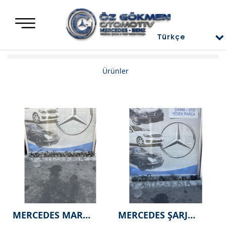
Türkçe
Türkçe
Mercedes Yedek Parça
Ürünler
العربية
Mercedes Motor Aksamları ve Komple Motorlar
Deutsch
Mercedes Difransiyel
English
Mercedes Üst Kapaklar
Mercedes Direksiyon Power
Mercedes Radyatör ve İnterkol
Mercedes Ön ve Arka Tampon
Mercedes Kaporta Aksamları
MERCEDES MARŞ
MERCEDES ŞARJ