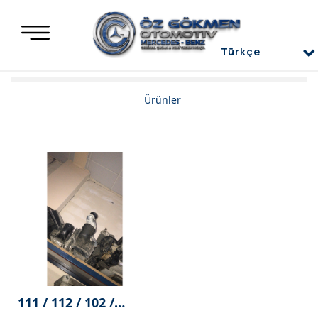
Türkçe
Türkçe
Mercedes Yedek Parça
Ürünler
العربية
Mercedes Motor Aksamları ve Komple Motorlar
Deutsch
Mercedes Difransiyel
English
Mercedes Üst Kapaklar
Mercedes Direksiyon Power
Mercedes Radyatör ve İnterkol
Mercedes Ön ve Arka Tampon
Mercedes Kaporta Aksamları
111 / 112 / 102 /