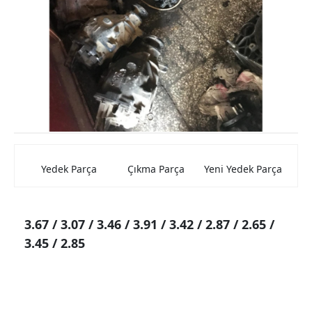
Mercedes Kaporta Aksamları
Mercedes Elektrik Aksamları
Mercedes Beyin
Mercedes Farlar ve Stop Lambası
Mercedes Şarz ve Marş Dinamolar
Mercedes Torpido
Yedek Parça
Çıkma Parça
Yeni Yedek Parça
Mercedes Cam Krikosu
Mercedes Hava Filtre Kutuları
3.67 / 3.07 / 3.46 / 3.91 / 3.42 / 2.87 / 2.65 /
Mercedes Jantlar
3.45 / 2.85
Mercedes Konsollar
Mercedes Aynalar