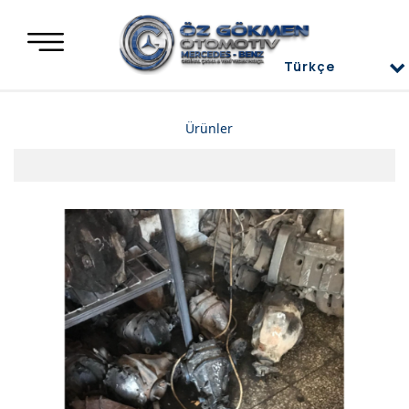
Türkçe
Türkçe
Ürünler
العربية
Deutsch
Mercedes Yedek Parça
English
Mercedes Motor Aksamları ve Komple Motorlar
Mercedes Difransiyel
Mercedes Üst Kapaklar
Mercedes Direksiyon Power
Mercedes Radyatör ve İnterkol
Mercedes Ön ve Arka Tampon