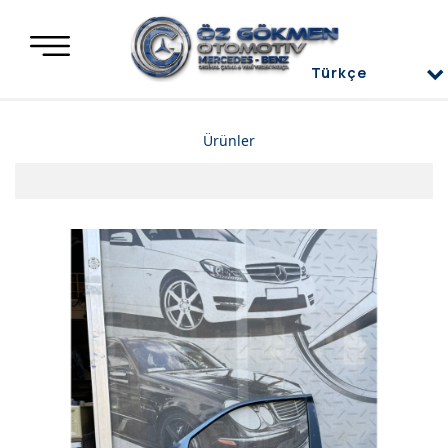
Türkçe
Türkçe
Ürünler
العربية
Deutsch
Mercedes Yedek Parça
English
Mercedes Motor Aksamları ve Komple Motorlar
Mercedes Difransiyel
Mercedes Üst Kapaklar
Mercedes Direksiyon Power
Mercedes Radyatör ve İnterkol
Mercedes Ön ve Arka Tampon