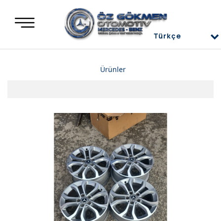
Türkçe
Türkçe
Ürünler
العربية
Deutsch
Mercedes Yedek Parça
English
Mercedes Motor Aksamları ve Komple Motorlar
Mercedes Difransiyel
Mercedes Üst Kapaklar
Mercedes Direksiyon Power
Mercedes Radyatör ve İnterkol
Mercedes Ön ve Arka Tampon