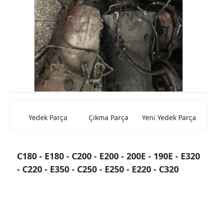
Mercedes Kaporta Aksamları
Mercedes Elektrik Aksamları
Mercedes Beyin
Mercedes Farlar ve Stop Lambası
Mercedes Şarz ve Marş Dinamolar
Mercedes Torpido
Yedek Parça
Çıkma Parça
Yeni Yedek Parça
Mercedes Cam Krikosu
Mercedes Hava Filtre Kutuları
C180 - E180 - C200 - E200 - 200E - 190E - E320
Mercedes Jantlar
- C220 - E350 - C250 - E250 - E220 - C320
Mercedes Konsollar
Mercedes Aynalar