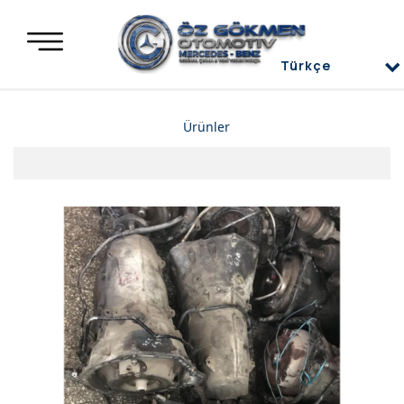
Türkçe
Türkçe
Ürünler
العربية
Deutsch
Mercedes Yedek Parça
English
Mercedes Motor Aksamları ve Komple Motorlar
Mercedes Difransiyel
Mercedes Üst Kapaklar
Mercedes Direksiyon Power
Mercedes Radyatör ve İnterkol
Mercedes Ön ve Arka Tampon