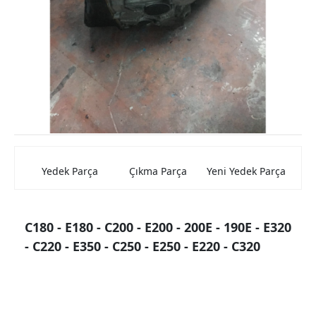
Mercedes Kaporta Aksamları
Mercedes Elektrik Aksamları
Mercedes Beyin
Mercedes Farlar ve Stop Lambası
Mercedes Şarz ve Marş Dinamolar
Mercedes Torpido
Yedek Parça
Çıkma Parça
Yeni Yedek Parça
Mercedes Cam Krikosu
Mercedes Hava Filtre Kutuları
C180 - E180 - C200 - E200 - 200E - 190E - E320
Mercedes Jantlar
- C220 - E350 - C250 - E250 - E220 - C320
Mercedes Konsollar
Mercedes Aynalar