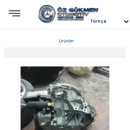
Türkçe
Türkçe
Ürünler
العربية
Deutsch
Mercedes Yedek Parça
English
Mercedes Motor Aksamları ve Komple Motorlar
Mercedes Difransiyel
Mercedes Üst Kapaklar
Mercedes Direksiyon Power
Mercedes Radyatör ve İnterkol
Mercedes Ön ve Arka Tampon