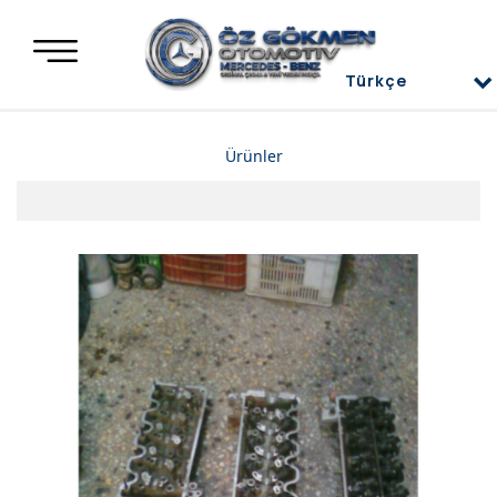
Türkçe
Türkçe
Ürünler
العربية
Deutsch
Mercedes Yedek Parça
English
Mercedes Motor Aksamları ve Komple Motorlar
Mercedes Difransiyel
Mercedes Üst Kapaklar
Mercedes Direksiyon Power
Mercedes Radyatör ve İnterkol
Mercedes Ön ve Arka Tampon