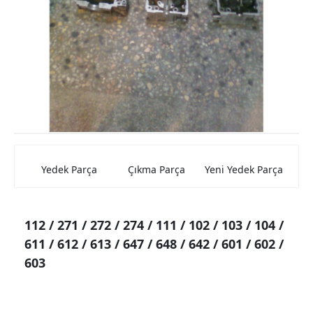
Mercedes Kaporta Aksamları
Mercedes Elektrik Aksamları
Mercedes Beyin
Mercedes Farlar ve Stop Lambası
Mercedes Şarz ve Marş Dinamolar
Mercedes Torpido
Yedek Parça
Çıkma Parça
Yeni Yedek Parça
Mercedes Cam Krikosu
Mercedes Hava Filtre Kutuları
112 / 271 / 272 / 274 / 111 / 102 / 103 / 104 /
Mercedes Jantlar
611 / 612 / 613 / 647 / 648 / 642 / 601 / 602 /
Mercedes Konsollar
603
Mercedes Aynalar