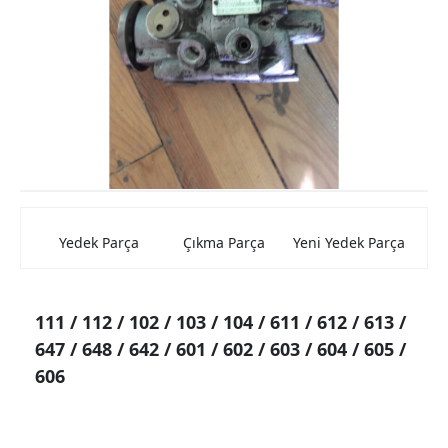
Mercedes Kaporta Aksamları
Mercedes Elektrik Aksamları
Mercedes Beyin
Mercedes Farlar ve Stop Lambası
Mercedes Şarz ve Marş Dinamolar
Mercedes Torpido
Yedek Parça
Çıkma Parça
Yeni Yedek Parça
Mercedes Cam Krikosu
Mercedes Hava Filtre Kutuları
111 / 112 / 102 / 103 / 104 / 611 / 612 / 613 /
Mercedes Jantlar
647 / 648 / 642 / 601 / 602 / 603 / 604 / 605 /
Mercedes Konsollar
606
Mercedes Aynalar