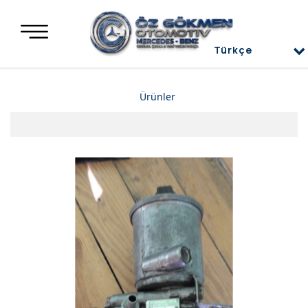
Türkçe
Türkçe
Ürünler
العربية
Deutsch
Mercedes Yedek Parça
English
Mercedes Motor Aksamları ve Komple Motorlar
Mercedes Difransiyel
Mercedes Üst Kapaklar
Mercedes Direksiyon Power
Mercedes Radyatör ve İnterkol
Mercedes Ön ve Arka Tampon