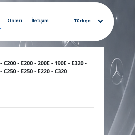
Galeri
İletişim
Türkçe
Türkçe
العربية
Deutsch
- C200 - E200 - 200E - 190E - E320 -
English
- C250 - E250 - E220 - C320