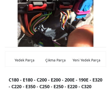
Mercedes Kaporta Aksamları
Mercedes Elektrik Aksamları
Mercedes Beyin
Mercedes Farlar ve Stop Lambası
Mercedes Şarz ve Marş Dinamolar
Mercedes Torpido
Yedek Parça
Çıkma Parça
Yeni Yedek Parça
Mercedes Cam Krikosu
Mercedes Hava Filtre Kutuları
C180 - E180 - C200 - E200 - 200E - 190E - E320
Mercedes Jantlar
- C220 - E350 - C250 - E250 - E220 - C320
Mercedes Konsollar
Mercedes Aynalar