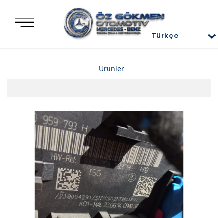
Türkçe
Türkçe
Ürünler
العربية
Deutsch
Mercedes Yedek Parça
English
Mercedes Motor Aksamları ve Komple Motorlar
Mercedes Difransiyel
Mercedes Üst Kapaklar
Mercedes Direksiyon Power
Mercedes Radyatör ve İnterkol
Mercedes Ön ve Arka Tampon