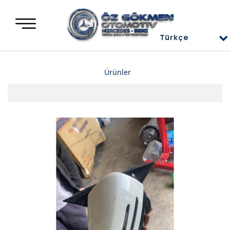
Türkçe
Türkçe
Ürünler
العربية
Deutsch
Mercedes Yedek Parça
English
Mercedes Motor Aksamları ve Komple Motorlar
Mercedes Difransiyel
Mercedes Üst Kapaklar
Mercedes Direksiyon Power
Mercedes Radyatör ve İnterkol
Mercedes Ön ve Arka Tampon