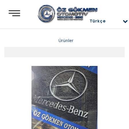
Türkçe
Türkçe
Ürünler
العربية
Deutsch
Mercedes Yedek Parça
English
Mercedes Motor Aksamları ve Komple Motorlar
Mercedes Difransiyel
Mercedes Üst Kapaklar
Mercedes Direksiyon Power
Mercedes Radyatör ve İnterkol
Mercedes Ön ve Arka Tampon