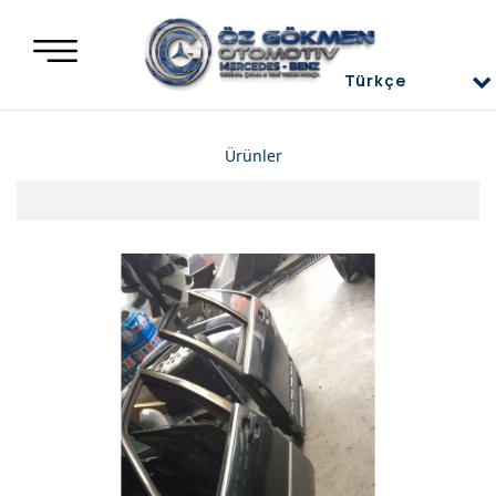
Türkçe
Türkçe
Ürünler
العربية
Deutsch
Mercedes Yedek Parça
English
Mercedes Motor Aksamları ve Komple Motorlar
Mercedes Difransiyel
Mercedes Üst Kapaklar
Mercedes Direksiyon Power
Mercedes Radyatör ve İnterkol
Mercedes Ön ve Arka Tampon