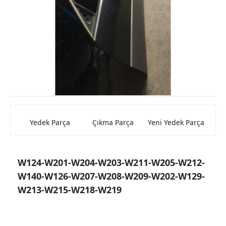
Mercedes Kaporta Aksamları
Mercedes Elektrik Aksamları
Mercedes Beyin
Mercedes Farlar ve Stop Lambası
Mercedes Şarz ve Marş Dinamolar
Mercedes Torpido
Yedek Parça
Çıkma Parça
Yeni Yedek Parça
Mercedes Cam Krikosu
Mercedes Hava Filtre Kutuları
W124-W201-W204-W203-W211-W205-W212-
Mercedes Jantlar
W140-W126-W207-W208-W209-W202-W129-
Mercedes Konsollar
W213-W215-W218-W219
Mercedes Aynalar